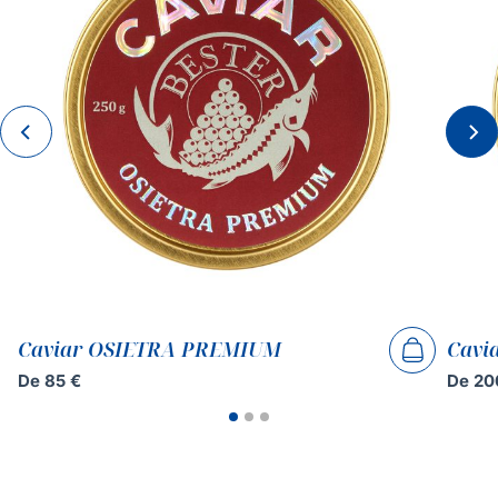
Caviar OSIETRA PREMIUM
Cavi
De
85
€
De
20